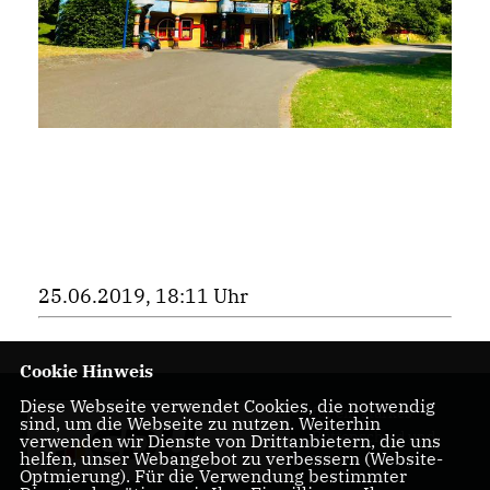
25.06.2019, 18:11 Uhr
Cookie Hinweis
Diese Webseite verwendet Cookies, die notwendig
für ein starkes
sind, um die Webseite zu nutzen. Weiterhin
Rüttenscheid und
verwenden wir Dienste von Drittanbietern, die uns
helfen, unser Webangebot zu verbessern (Website-
Essen
Optmierung). Für die Verwendung bestimmter