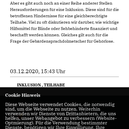
Aber es gibt auch noch an einer Reihe anderer Stellen
Herausforderungen für eine Inklusion. Diese sind für die
betroffenen Hindernisse für eine gleichberechtigte
Teilhabe. Viel zu oft diskutieren wir darüber, wie wichtige
Hilfsmittel für Blinde oder Sehbehinderte finanziert und
beschafft werden können. Gleiches gilt auch für die
Frage der Gebärdensprachdolmetscher für Gehörlose.
03.12.2020, 15:43 Uhr
INKLUSION
,
TEILHABE
Cookie Hinweis
Diese Webseite verwendet Cookies, die notwendig
für ein starkes
sind, um die Webseite zu nutzen. Weiterhin
Rüttenscheid und
verwenden wir Dienste von Drittanbietern, die uns
helfen, unser Webangebot zu verbessern (Website-
Essen
Optmierung). Für die Verwendung bestimmter
Dienste, benötigen wir Ihre Einwilligung. Ihre