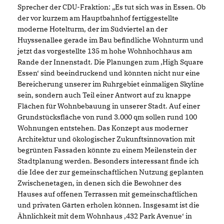
Sprecher der CDU-Fraktion: „Es tut sich was in Essen. Ob
der vor kurzem am Hauptbahnhof fertiggestellte
moderne Hotelturm, der im Südviertel an der
Huyssenallee gerade im Bau befindliche Wohnturm und
jetzt das vorgestellte 135 m hohe Wohnhochhaus am
Rande der Innenstadt. Die Planungen zum ‚High Square
Essen‘ sind beeindruckend und könnten nicht nur eine
Bereicherung unserer im Ruhrgebiet einmaligen Skyline
sein, sondern auch Teil einer Antwort auf zu knappe
Flächen für Wohnbebauung in unserer Stadt. Auf einer
Grundstücksfläche von rund 3.000 qm sollen rund 100
Wohnungen entstehen. Das Konzept aus moderner
Architektur und ökologischer Zukunftsinnovation mit
begrünten Fassaden könnte zu einem Meilenstein der
Stadtplanung werden. Besonders interessant finde ich
die Idee der zur gemeinschaftlichen Nutzung geplanten
Zwischenetagen, in denen sich die Bewohner des
Hauses auf offenen Terrassen mit gemeinschaftlichen
und privaten Gärten erholen können. Insgesamt ist die
Ähnlichkeit mit dem Wohnhaus ‚432 Park Avenue‘ in