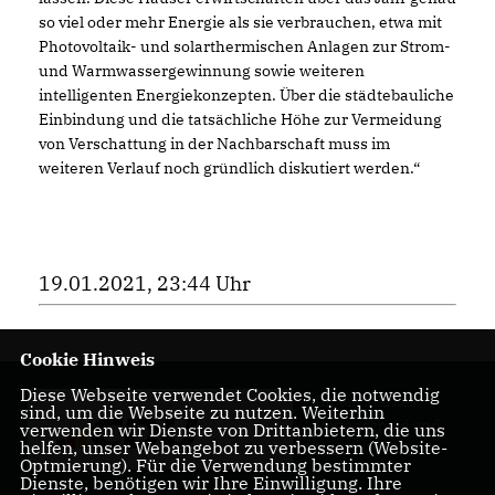
so viel oder mehr Energie als sie verbrauchen, etwa mit
Photovoltaik- und solarthermischen Anlagen zur Strom-
und Warmwassergewinnung sowie weiteren
intelligenten Energiekonzepten. Über die städtebauliche
Einbindung und die tatsächliche Höhe zur Vermeidung
von Verschattung in der Nachbarschaft muss im
weiteren Verlauf noch gründlich diskutiert werden.“
19.01.2021, 23:44 Uhr
Cookie Hinweis
Diese Webseite verwendet Cookies, die notwendig
für ein starkes
sind, um die Webseite zu nutzen. Weiterhin
Rüttenscheid und
verwenden wir Dienste von Drittanbietern, die uns
helfen, unser Webangebot zu verbessern (Website-
Essen
Optmierung). Für die Verwendung bestimmter
Dienste, benötigen wir Ihre Einwilligung. Ihre