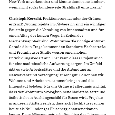
New York unverkennbar und könnte damit eine landes-,
wenn nicht sogar bundesweite Strahlkraft entwickeln.“
Christoph Kerscht
, Fraktionsvorsitzender der Grünen,
ergänzt: „Wohnprojekte im Citybereich sind ein wichtiger
Baustein gegen die Verödung von Innenstädten und für
einen Alltag der kurzen Wege. In Zeiten der
Flächenknappheit sind Wohntürme die richtige Antwort.
Gerade die in Frage kommenden Standorte Hachestraße
und Frohnhauser Straße weisen einen hohen
Entwicklungsbedarf auf. Hier kann dieses Projekt auch
für eine städtebauliche Aufwertung sorgen. Im Umfeld
gibt es viele Arbeitsplätze und die Anbindung an
Nahverkehr und Versorgung ist sehr gut. So können wir
Wohnen und Arbeiten zusammenbringen und die
Innenstadt beleben. Für uns Grüne ist allerdings wichtig,
dass der Wohnturm ökologisch neue Maßstäbe setzt und
ästhetisch ein Aushängeschild für Essen wird. Projekte
in anderen Städten zeigen, dass sich Hochhäuser schon
heute als Null- oder gar Plusenergiehäuser erbauen
lassen. Diese Häuser erwirtschaften über das Jahr genau