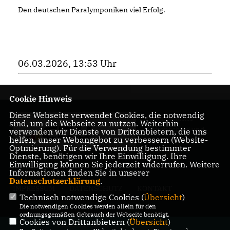
Den deutschen Paralymponiken viel Erfolg.
06.03.2026, 13:53 Uhr
Cookie Hinweis
Diese Webseite verwendet Cookies, die notwendig
für ein starkes
sind, um die Webseite zu nutzen. Weiterhin
Rüttenscheid und
verwenden wir Dienste von Drittanbietern, die uns
helfen, unser Webangebot zu verbessern (Website-
Essen
Optmierung). Für die Verwendung bestimmter
Dienste, benötigen wir Ihre Einwilligung. Ihre
Einwilligung können Sie jederzeit widerrufen. Weitere
Informationen finden Sie in unserer
Datenschutzerklärung
.
IMPRESSUM
DATENSCHUTZ
KONTAKT
Technisch notwendige Cookies (
Übersicht
)
Die notwendigen Cookies werden allein für den
ordnungsgemäßen Gebrauch der Webseite benötigt.
Cookies von Drittanbietern (
Übersicht
)
@2026 CDU Essen;