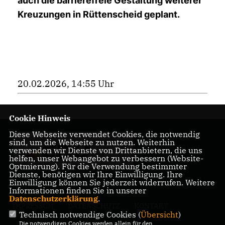
auch die barrierefreie Gestaltung weiterer
Kreuzungen in Rüttenscheid geplant.
20.02.2026, 14:55 Uhr
Cookie Hinweis
Diese Webseite verwendet Cookies, die notwendig
für ein starkes
sind, um die Webseite zu nutzen. Weiterhin
Rüttenscheid und
verwenden wir Dienste von Drittanbietern, die uns
helfen, unser Webangebot zu verbessern (Website-
Essen
Optmierung). Für die Verwendung bestimmter
Dienste, benötigen wir Ihre Einwilligung. Ihre
Einwilligung können Sie jederzeit widerrufen. Weitere
Informationen finden Sie in unserer
Datenschutzerklärung
.
IMPRESSUM
DATENSCHUTZ
KONTAKT
Technisch notwendige Cookies (
Übersicht
)
Die notwendigen Cookies werden allein für den