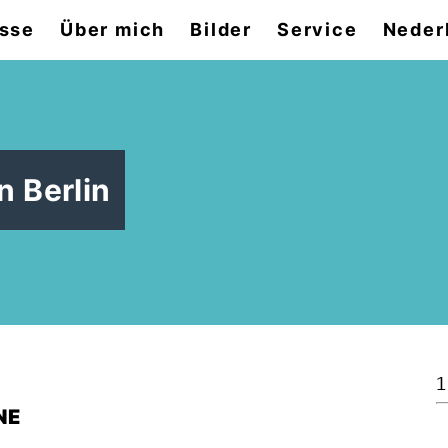
sse
Über mich
Bilder
Service
Neder
n Berlin
1
NE