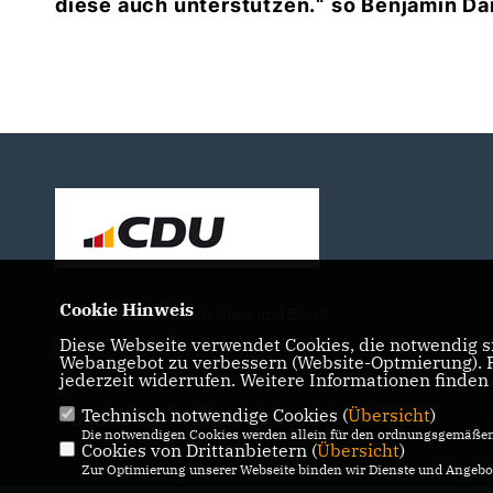
diese auch unterstützen.“ so Benjamin Da
Cookie Hinweis
für ein starkes Rüttenscheid und Essen
Diese Webseite verwendet Cookies, die notwendig si
Webangebot zu verbessern (Website-Optmierung). Fü
jederzeit widerrufen. Weitere Informationen finden
Technisch notwendige Cookies (
Übersicht
)
IMPRESSUM
DATENSCHUTZ
KONTAKT
Die notwendigen Cookies werden allein für den ordnungsgemäßen 
Cookies von Drittanbietern (
Übersicht
)
Zur Optimierung unserer Webseite binden wir Dienste und Angebot