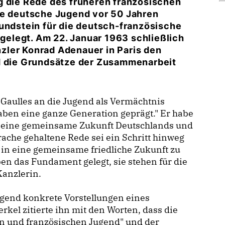
g die Rede des früheren französischen
ie deutsche Jugend vor 50 Jahren
rundstein für die deutsch-französische
elegt. Am 22. Januar 1963 schließlich
zler Konrad Adenauer in Paris den
nd die Grundsätze der Zusammenarbeit
Gaulles an die Jugend als Vermächtnis
aben eine ganze Generation geprägt." Er habe
 in eine gemeinsame Zukunft Deutschlands und
rache gehaltene Rede sei ein Schritt hinweg
in eine gemeinsame friedliche Zukunft zu
en das Fundament gelegt, sie stehen für die
Kanzlerin.
ugend konkrete Vorstellungen eines
el zitierte ihn mit den Worten, dass die
n und französischen Jugend" und der