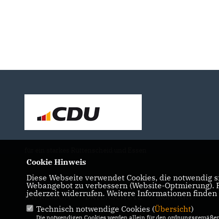
für ein starkes Rüttenscheid und Essen
Cookie Hinweis
Diese Webseite verwendet Cookies, die notwendig si
Webangebot zu verbessern (Website-Optmierung). Fü
jederzeit widerrufen. Weitere Informationen finden
IMPRESSUM
DATENSCHUTZ
KONTAKT
Technisch notwendige Cookies (
Übersicht
)
Die notwendigen Cookies werden allein für den ordnungsgemäßen 