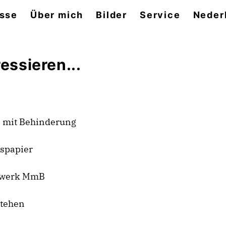
sse
Über mich
Bilder
Service
Neder
essieren...
n mit Behinderung
nspapier
tzwerk MmB
stehen