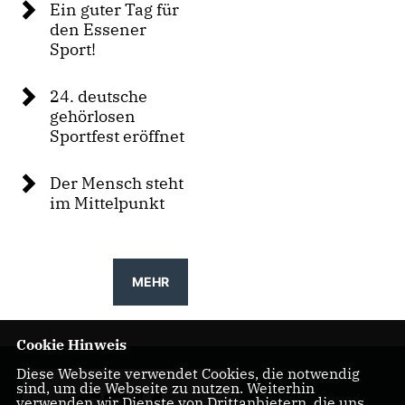
Ein guter Tag für
den Essener
Sport!
24. deutsche
gehörlosen
Sportfest eröffnet
Der Mensch steht
im Mittelpunkt
MEHR
Cookie Hinweis
Diese Webseite verwendet Cookies, die notwendig
für ein starkes
sind, um die Webseite zu nutzen. Weiterhin
Rüttenscheid und
verwenden wir Dienste von Drittanbietern, die uns