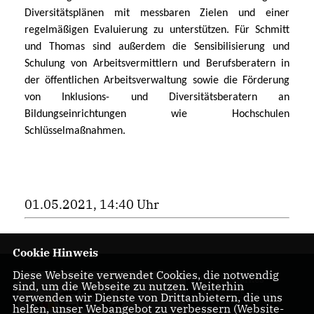
Diversitätsplänen mit messbaren Zielen und einer
regelmäßigen Evaluierung zu unterstützen. Für Schmitt
und Thomas sind außerdem die Sensibilisierung und
Schulung von Arbeitsvermittlern und Berufsberatern in
der öffentlichen Arbeitsverwaltung sowie die Förderung
von Inklusions- und Diversitätsberatern an
Bildungseinrichtungen wie Hochschulen
Schlüsselmaßnahmen.
01.05.2021, 14:40 Uhr
Cookie Hinweis
Diese Webseite verwendet Cookies, die notwendig
für ein starkes
sind, um die Webseite zu nutzen. Weiterhin
Rüttenscheid und
verwenden wir Dienste von Drittanbietern, die uns
helfen, unser Webangebot zu verbessern (Website-
Essen