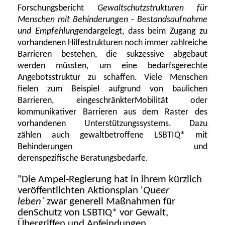
Forschungsbericht
Gewaltschutzstrukturen für
Menschen mit Behinderungen - Bestandsaufnahme
und Empfehlungen
dargelegt, dass beim Zugang
zu
vorhandenen Hilfestrukturen noch immer zahlreiche
Barrieren
bestehen
, die sukzessive abgebaut
werden müss
t
en, um eine bedarfsgerecht
e
Angebotsstruktur zu schaffen. Viele Menschen
fielen zum Beispiel aufgrund von baulichen
Barrieren
,
e
ingeschränkte
r
Mobilität
oder
kommunikativer Barrieren aus dem Raster
des
vorhandenen Unterstützungssystems
. Dazu
zählen
auch gewaltbetroffene LSBTIQ* mit
Behinderungen
und
deren
spezifische
Beratungsbedarfe
.
"Die Ampel-Regierung hat in ihrem
kürzlich
veröffentlichten Aktionsplan
'
Queer
leben
`
zwar
generell
Maßnahmen für
den
Schutz von LSBTIQ* vor Gewalt,
Übergriffen und Anfeindungen